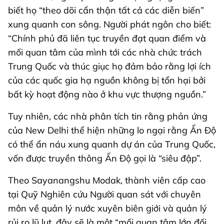
biết họ “theo dõi cẩn thận tất cả các diễn biến”
xung quanh con sông. Người phát ngôn cho biết:
“Chính phủ đã liên tục truyền đạt quan điểm và
mối quan tâm của mình tới các nhà chức trách
Trung Quốc và thúc giục họ đảm bảo rằng lợi ích
của các quốc gia hạ nguồn không bị tổn hại bởi
bất kỳ hoạt động nào ở khu vực thượng nguồn.”
Tuy nhiên, các nhà phân tích tin rằng phản ứng
của New Delhi thể hiện những lo ngại rằng Ấn Độ
có thể ẩn náu xung quanh dự án của Trung Quốc,
vốn được truyền thông Ấn Độ gọi là “siêu đập”.
Theo Sayanangshu Modak, thành viên cấp cao
tại Quỹ Nghiên cứu Người quan sát với chuyên
môn về quản lý nước xuyên biên giới và quản lý
rủi ro lũ lụt, đây sẽ là một “mối quan tâm lớn đối