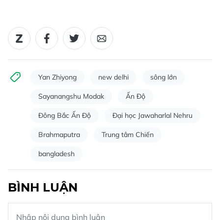
Yan Zhiyong
new delhi
sông lớn
Sayanangshu Modak
Ấn Độ
Đông Bắc Ấn Độ
Đại học Jawaharlal Nehru
Brahmaputra
Trung tâm Chiến
bangladesh
BÌNH LUẬN