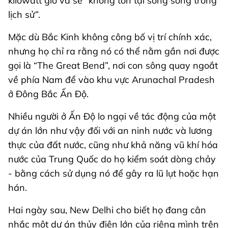
kilowatt giờ và sẽ “không tồn tại song song trong
lịch sử”.
Mặc dù Bắc Kinh không công bố vị trí chính xác,
nhưng họ chỉ ra rằng nó có thể nằm gần nơi được
gọi là “The Great Bend”, nơi con sông quay ngoắt
về phía Nam để vào khu vực Arunachal Pradesh
ở Đông Bắc Ấn Độ.
Nhiều người ở Ấn Độ lo ngại về tác động của một
dự án lớn như vậy đối với an ninh nước và lương
thực của đất nước, cũng như khả năng vũ khí hóa
nước của Trung Quốc do họ kiểm soát dòng chảy
- bằng cách sử dụng nó để gây ra lũ lụt hoặc hạn
hán.
Hai ngày sau, New Delhi cho biết họ đang cân
nhắc một dự án thủy điện lớn của riêng mình trên