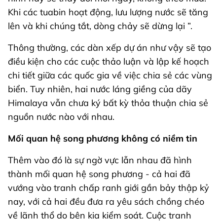
Khi các tuabin hoạt động, lưu lượng nước sẽ tăng
lên và khi chúng tắt, dòng chảy sẽ dừng lại ”.
Thông thường, các dàn xếp dự án như vậy sẽ tạo
điều kiện cho các cuộc thảo luận và lập kế hoạch
chi tiết giữa các quốc gia về việc chia sẻ các vùng
biển. Tuy nhiên, hai nước láng giềng của dãy
Himalaya vẫn chưa ký bất kỳ thỏa thuận chia sẻ
nguồn nước nào với nhau.
Mối quan hệ song phương không có niềm tin
Thêm vào đó là sự ngờ vực lẫn nhau đã hình
thành mối quan hệ song phương - cả hai đã
vướng vào tranh chấp ranh giới gần bảy thập kỷ
nay, với cả hai đều đưa ra yêu sách chồng chéo
về lãnh thổ do bên kia kiểm soát. Cuộc tranh