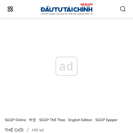
ad
SGGP Online
中文
SGGP Thể Thao
English Edition
SGGP Epaper
THẾ GIỚI
Hồ sơ