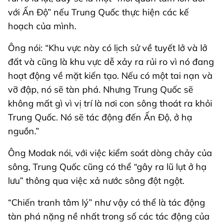
với Ấn Độ” nếu Trung Quốc thực hiện các kế
hoạch của mình.
Ông nói: “Khu vực này có lịch sử về tuyết lở và lở
đất và cũng là khu vực dễ xảy ra rủi ro vì nó đang
hoạt động về mặt kiến tạo. Nếu có một tai nạn và
vỡ đập, nó sẽ tàn phá. Nhưng Trung Quốc sẽ
không mất gì vì vị trí là nơi con sông thoát ra khỏi
Trung Quốc. Nó sẽ tác động đến Ấn Độ, ở hạ
nguồn.”
Ông Modak nói, với việc kiểm soát dòng chảy của
sông, Trung Quốc cũng có thể “gây ra lũ lụt ở hạ
lưu” thông qua việc xả nước sông đột ngột.
“Chiến tranh tâm lý” như vậy có thể là tác động
tàn phá nặng nề nhất trong số các tác động của