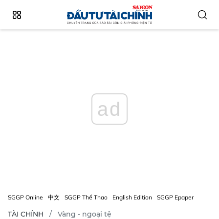
ad
SGGP Online
中文
SGGP Thể Thao
English Edition
SGGP Epaper
TÀI CHÍNH
Vàng - ngoại tệ