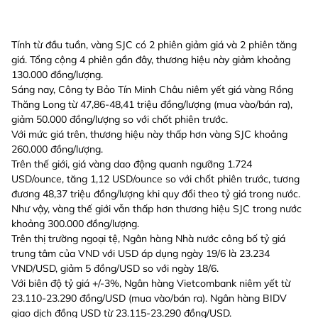
Tính từ đầu tuần, vàng SJC có 2 phiên giảm giá và 2 phiên tăng
giá. Tổng cộng 4 phiên gần đây, thương hiệu này giảm khoảng
130.000 đồng/lượng.
Sáng nay, Công ty Bảo Tín Minh Châu niêm yết giá vàng Rồng
Thăng Long từ 47,86-48,41 triệu đồng/lượng (mua vào/bán ra),
giảm 50.000 đồng/lượng so với chốt phiên trước.
Với mức giá trên, thương hiệu này thấp hơn vàng SJC khoảng
260.000 đồng/lượng.
Trên thế giới, giá vàng dao động quanh ngưỡng 1.724
USD/ounce, tăng 1,12 USD/ounce so với chốt phiên trước, tương
đương 48,37 triệu đồng/lượng khi quy đổi theo tỷ giá trong nước.
Như vậy, vàng thế giới vẫn thấp hơn thương hiệu SJC trong nước
khoảng 300.000 đồng/lượng.
Trên thị trường ngoại tệ, Ngân hàng Nhà nước công bố tỷ giá
trung tâm của VND với USD áp dụng ngày 19/6 là 23.234
VND/USD, giảm 5 đồng/USD so với ngày 18/6.
Với biên độ tỷ giá +/-3%, Ngân hàng Vietcombank niêm yết từ
23.110-23.290 đồng/USD (mua vào/bán ra). Ngân hàng BIDV
giao dịch đồng USD từ 23.115-23.290 đồng/USD.