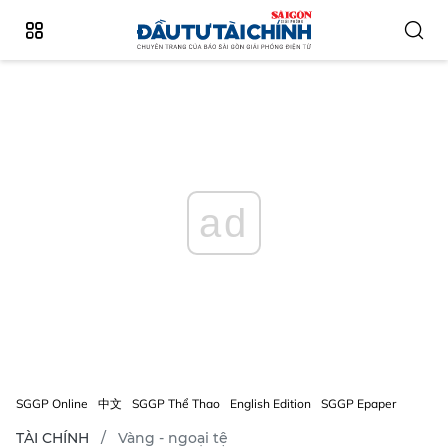
ad
SGGP Online
中文
SGGP Thể Thao
English Edition
SGGP Epaper
TÀI CHÍNH
Vàng - ngoại tệ