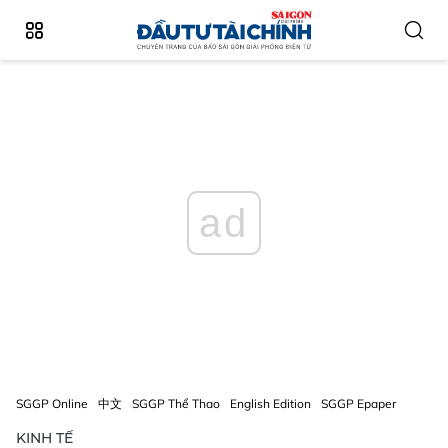
ad
SGGP Online
中文
SGGP Thể Thao
English Edition
SGGP Epaper
KINH TẾ