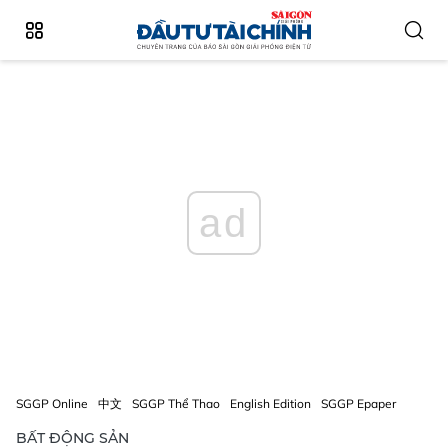
ad
SGGP Online
中文
SGGP Thể Thao
English Edition
SGGP Epaper
BẤT ĐỘNG SẢN