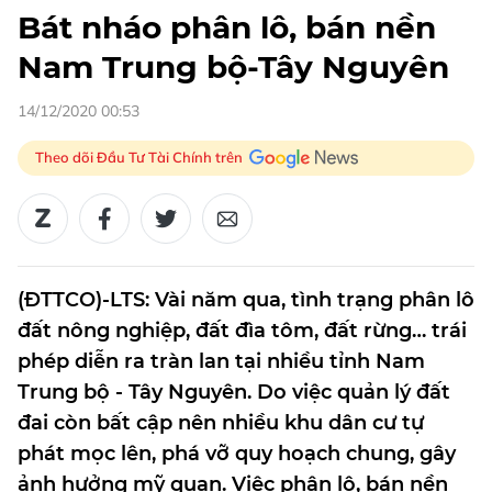
Bát nháo phân lô, bán nền
Nam Trung bộ-Tây Nguyên
14/12/2020 00:53
Theo dõi Đầu Tư Tài Chính trên
(ĐTTCO)-LTS: Vài năm qua, tình trạng phân lô
đất nông nghiệp, đất đìa tôm, đất rừng… trái
phép diễn ra tràn lan tại nhiều tỉnh Nam
Trung bộ - Tây Nguyên. Do việc quản lý đất
đai còn bất cập nên nhiều khu dân cư tự
phát mọc lên, phá vỡ quy hoạch chung, gây
ảnh hưởng mỹ quan. Việc phân lô, bán nền