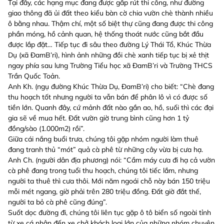
Tại đây, các hạng mục đang được gấp rút thi công, như đường
giao thông đã ủi đất theo kiểu bàn cờ chia vườn chè thành nhiều
ô bằng nhau. Thậm chí, một số biệt thự cũng đang được thi công
phần móng, hồ cảnh quan, hệ thống thoát nước cũng bắt đầu
được lắp đặt… Tiếp tục đi sâu theo đường Lý Thái Tổ, Khúc Thừa
Dụ (xã ĐamB’ri), hình ảnh những đồi chè xanh tiếp tục bị xẻ thịt
ngay phía sau lưng Trường Tiểu học xã ĐamB’ri và Trường THCS
Trần Quốc Toản.
Anh Kh. (ngụ đường Khúc Thừa Dụ, ĐamB’ri) cho biết: “Chè đang
thu hoạch tốt nhưng người ta vẫn bán để phân lô vì có được số
tiền lớn. Quanh đây, cứ mảnh đất nào gần ao, hồ, suối thì các đại
gia sẽ về mua hết. Đất vườn giờ trung bình cũng hơn 1 tỷ
đồng/sào (1.000m2) rồi”.
Giữa cái nắng buổi trưa, chúng tôi gặp nhóm người làm thuê
đang tranh thủ “mót” quả cà phê từ những cây vừa bị cưa hạ.
Anh Ch. (người dân địa phương) nói: “Cầm máy cưa đi hạ cả vườn
cà phê đang trong tuổi thu hoạch, chúng tôi tiếc lắm, nhưng
người ta thuê thì cưa thôi. Mới năm ngoái chỗ này bán 150 triệu
mỗi mét ngang, giờ phải trên 280 triệu đồng. Đất giờ đắt thế,
người ta bỏ cà phê cũng đúng”.
Suốt dọc đường đi, chúng tôi liên tục gặp ô tô biển số ngoài tỉnh
từ xe cá nhân đến xe chở khách loại lớn của những nhóm chuyên