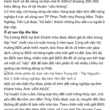
hành tách sổ đỏ riêng và bán mỗi lô 100m2 khoảng 200-350
triệu đồng, thu về lợi nhuận “siêu khủng”.
Cứ như vậy, chỉ trong vòng vài năm, hàng loạt diện tích đất nông
nghiệp ở các xã vùng ven TP Phan Thiết như Phong Nẫm, Thiện
Nghiệp, Tiến Lợi được “hô biến” thành những khu dân cư người ở
tấp nập.
Ồ ạt san lấp đìa tôm
Thị trường BĐS tại tỉnh Khánh Hòa được đánh giá là nằm trong
tốp “hot” nhất của cả nước trong 3 năm qua. Cùng với việc thị
trường BĐS phát triển mạnh, kéo theo đó là cả trăm sàn giao
dịch, công ty BĐS và hàng ngàn nhà môi giới ra đời. Sau khi dự
án BĐS tạm lắng, nhiều môi giới BĐS đã đổ về vùng ven kết hợp
với một số “nậu” đất để bán đất nền phân lô với nhiều chiêu trò
quảng cáo không đúng sự thật.
Một số nền biệt thự được phân lô trên đất nông nghiệp tại tỉnh
Khánh Hòa. Ảnh: VĂN NGỌC
Tại huyện Cam Lâm, hàng loạt khu đất nuôi trồng thủy sản, chủ
yếu đất đìa tôm ven đầm Thủy Triều được san ủi, chuyển đổi, làm
đường để phân lô bán nền tràn lan. Theo chân một môi giới BĐS,
chúng tôi tìm đến thôn Bắc Vĩnh, xã Cam Hải Tây (huyện Cam