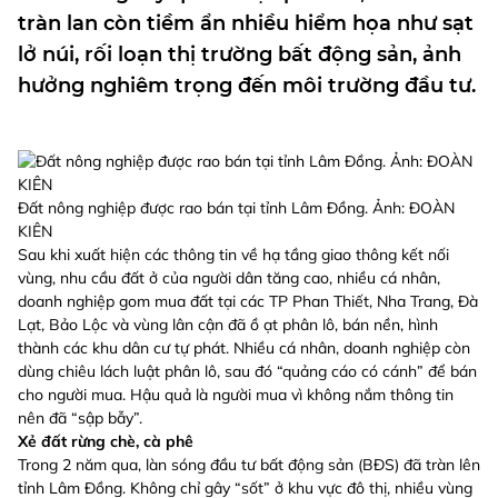
tràn lan còn tiềm ẩn nhiều hiểm họa như sạt
lở núi, rối loạn thị trường bất động sản, ảnh
hưởng nghiêm trọng đến môi trường đầu tư.
Đất nông nghiệp được rao bán tại tỉnh Lâm Đồng. Ảnh: ĐOÀN
KIÊN
Sau khi xuất hiện các thông tin về hạ tầng giao thông kết nối
vùng, nhu cầu đất ở của người dân tăng cao, nhiều cá nhân,
doanh nghiệp gom mua đất tại các TP Phan Thiết, Nha Trang, Đà
Lạt, Bảo Lộc và vùng lân cận đã ồ ạt phân lô, bán nền, hình
thành các khu dân cư tự phát. Nhiều cá nhân, doanh nghiệp còn
dùng chiêu lách luật phân lô, sau đó “quảng cáo có cánh” để bán
cho người mua. Hậu quả là người mua vì không nắm thông tin
nên đã “sập bẫy”.
Xẻ đất rừng chè, cà phê
Trong 2 năm qua, làn sóng đầu tư bất động sản (BĐS) đã tràn lên
tỉnh Lâm Đồng. Không chỉ gây “sốt” ở khu vực đô thị, nhiều vùng