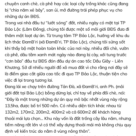
chuyên canh chè, cà phê hay các loại cây trồng khác cũng đang
bị “chia năm xẻ bảy”, san ủi, mở đường trái phép phục vụ cho
những dự án BĐS.
Trong vai nhà đầu tư “lướt sóng” đất, nhiều ngày có mặt tại TP
Bảo Lộc (Lâm Đồng), chúng tôi được một số môi giới BĐS đưa đi
thăm một loạt dự án. Từ trung tâm TP Bảo Lộc, hướng về khu du
lịch thác ĐamB’ri (xã ĐamB’ri, TP Bảo Lộc), chúng tôi sửng sốt
khi thấy bộ mặt hoàn toàn khác của nơi này, nhiều đồi chè, vườn
cà phê, dâu tằm xanh mát ngày nào đang bị cày, xới tung trước
“cơn bão” đầu tư BĐS đón đầu dự án cao tốc Dầu Giây - Liên
Khương. Sở dĩ nhiều người đổ xô mua đất vì cho rằng nơi đây sẽ
là điểm giao cắt giữa cao tốc đi qua TP Bảo Lộc, thuận tiện cho
việc đi lại trong tương lai.
Đang lái xe chạy trên đường Tản Đà, xã ĐamB’ri, anh Ph. (môi
giới đất tại Bảo Lộc) bỗng dừng lại, chỉ tay về phía đồi chè, nói:
“Đây là một trong những dự án quy mô bậc nhất vùng này rộng
13,5ha, được bố trí 500 nền. Có nhiều diện tích khác nhau từ
132m2, 170m2, 200m2, 400m2 và cả 600m2 để khách hàng
thoải mái lựa chọn... Khu này vốn là đất trồng cây lâu năm, nhưng
tiềm năng rất lớn vì có thể xây dựng thoải mái mà không chịu quy
định về kiến trúc do nằm ở vùng nông thôn”.