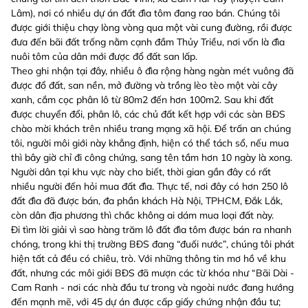
Lâm), nơi có nhiều dự án đất đìa tôm đang rao bán. Chúng tôi
được giới thiệu chạy lòng vòng qua một vài cung đường, rồi được
đưa đến bãi đất trống nằm cạnh đầm Thủy Triều, nơi vốn là đìa
nuôi tôm của dân mới được đổ đất san lấp.
Theo ghi nhận tại đây, nhiều ô đìa rộng hàng ngàn mét vuông đã
được đổ đất, san nền, mở đường và trồng lèo tèo một vài cây
xanh, cắm cọc phân lô từ 80m2 đến hơn 100m2. Sau khi đất
được chuyển đổi, phân lô, các chủ đất kết hợp với các sàn BĐS
chào mời khách trên nhiều trang mạng xã hội. Để trấn an chúng
tôi, người môi giới này khẳng định, hiện có thể tách sổ, nếu mua
thì bây giờ chỉ đi công chứng, sang tên tầm hơn 10 ngày là xong.
Người dân tại khu vực này cho biết, thời gian gần đây có rất
nhiều người đến hỏi mua đất đìa. Thực tế, nơi đây có hơn 250 lô
đất đìa đã được bán, đa phần khách Hà Nội, TPHCM, Đắk Lắk,
còn dân địa phương thì chắc không ai dám mua loại đất này.
Đi tìm lời giải vì sao hàng trăm lô đất đìa tôm được bán ra nhanh
chóng, trong khi thị trường BĐS đang “đuối nước”, chúng tôi phát
hiện tất cả đều có chiêu, trò. Với những thông tin mơ hồ về khu
đất, nhưng các môi giới BĐS đã mượn các từ khóa như “Bãi Dài -
Cam Ranh - nơi các nhà đầu tư trong và ngoài nước đang hướng
đến mạnh mẽ, với 45 dự án được cấp giấy chứng nhận đầu tư;