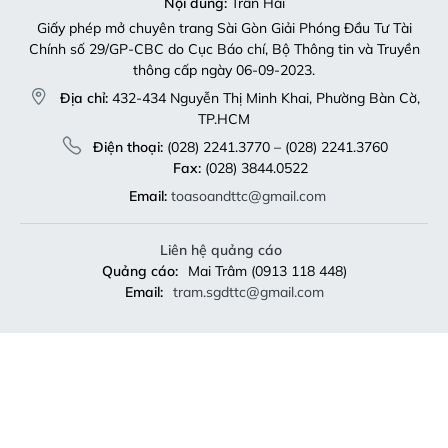
Nội dung:
Trần Hải
Giấy phép mở chuyên trang Sài Gòn Giải Phóng Đầu Tư Tài
Chính số 29/GP-CBC do Cục Báo chí, Bộ Thông tin và Truyền
thông cấp ngày 06-09-2023.
Địa chỉ:
432-434 Nguyễn Thị Minh Khai, Phường Bàn Cờ,
TP.HCM
Điện thoại:
(028) 2241.3770 – (028) 2241.3760
Fax:
(028) 3844.0522
Email:
toasoandttc@gmail.com
Liên hệ quảng cáo
Quảng cáo:
Mai Trâm (0913 118 448)
Email:
tram.sgdttc@gmail.com