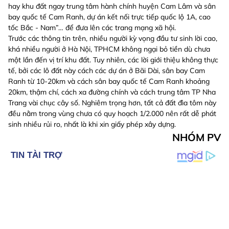
hay khu đất ngay trung tâm hành chính huyện Cam Lâm và sân
bay quốc tế Cam Ranh, dự án kết nối trực tiếp quốc lộ 1A, cao
tốc Bắc - Nam”… để đưa lên các trang mạng xã hội.
Trước các thông tin trên, nhiều người kỳ vọng đầu tư sinh lời cao,
khá nhiều người ở Hà Nội, TPHCM không ngại bỏ tiền dù chưa
một lần đến vị trí khu đất. Tuy nhiên, các lời giới thiệu không thực
tế, bởi các lô đất này cách các dự án ở Bãi Dài, sân bay Cam
Ranh từ 10-20km và cách sân bay quốc tế Cam Ranh khoảng
20km, thậm chí, cách xa đường chính và cách trung tâm TP Nha
Trang vài chục cây số. Nghiêm trọng hơn, tất cả đất đìa tôm này
đều nằm trong vùng chưa có quy hoạch 1/2.000 nên rất dễ phát
sinh nhiều rủi ro, nhất là khi xin giấy phép xây dựng.
NHÓM PV