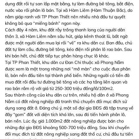
dụng đất rồi tự san lấp mặt bằng, tự làm đường bê tông, bắt điện,
nước vào rồi phân lô bán. Tại xã Hàm Liêm (Hàm Thuận Bắc), do
nằm giáp ranh với TP Phan Thiết nên nhiều nhà đầu tư quyết
không bỏ qua “miếng bánh” ngon này.
Cách đây 4 năm, khu đất rẫy trồng thanh long của người dân
thôn 3, xã Hàm Liêm nằm sâu hút, giáp kênh thoát lũ, bất ngờ
được một người dân mua lại rồi “vẽ” ra khu dân cư. Ban đầu, chủ
đất tự làm cầu, đường bê tông, kéo điện rồi phân lô rao bán. Sau
khi bán hết, chủ đất tiếp tục phân hàng chục lô khác.
Tại TP Phan Thiết, khu dân cư Đan Chi thuộc xã Phong Nẫm
được xem là một trong những nơi “mở màn” cho cuộc đua phân
lô, bán nền đầu tiên tại thành phố biển. Những người có tiền đã
mua đất rồi đầu tư đường bê tông và các hạ tầng liên quan và
rao bán rầm rộ với giá từ 250-300 triệu đồng/lô/100m2.
Sau thành công của khu dân cư trên, nhiều hộ dân ở xã Phong
Nẫm có đất nông nghiệp đã tranh thủ chuyển đổi mục đích sử
dụng sang đất ở. Đáng chú ý, một số đại gia BĐS đã tập trung về
đây “gom” đất với diện tích khá lớn, sau đó tiến hành phân lô,
bán nền. Lúc ấy, giá 1.000m2 đất nông nghiệp được bán cho
những đại gia BĐS khoảng 500-700 triệu đồng. Sau khi chuyển
đổi mục đích từ đất nông nghiệp sang đất thổ cư, chủ đầu tư tiến