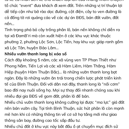
tổ chức “event” đưa khách đi xem đất. Trên những vị trí thuận lợi
dễ tiếp cận như bờ rào dọc đường, cột điện, cây to ven đường là
cả đống tờ rơi quảng cáo về các dự án BĐS, bán đất vườn, đất
nền…
Tình trạng phá bỏ cây trồng phân lô, bán nền không chỉ diễn ra
tại xã ĐamB’ri mà còn xuất hiện ở các khu vực khác thuộc
phường 2, phường Lộc Sơn, Lộc Tiến, hay khu vực giáp ranh gồm
xã Lộc Tân, huyện Bảo Lâm…
Nhiều vườn thanh long bị xóa sổ
Cách đây khoảng 5 năm, các xã vùng ven TP Phan Thiết như
Phong Nẫm, Tiến Lợi và các xã Hàm Liêm, Hàm Thắng, Hàm
Hiệp (huyện Hàm Thuận Bắc)… là những vườn thanh long bạt
ngàn. Đây là những vườn ăn trái trong chiến lược phát triển kinh
tế của Bình Thuận. Đối với dân nơi đây, thanh long là “nồi cơm”
bao đời nay nuôi sống họ. Mọi sự thay đổi nhanh chóng sau khi
nhiều đại gia BĐS về gom đất, phân lô để bán.
Nhiều chủ vườn thanh long không cưỡng lại được “ma lực” giá đất
nên bán vườn cây. Tại tỉnh Bình Thuận, sức hút phân lô còn mạnh
mẽ hơn khi có những thông tin về cơ sở hạ tầng mới như giao
thông sân bay, đường cao tốc sắp đầu tư.
Nhiều chủ đất ở khu vực này bắt đầu ồ ạt chuyển mục đích sử