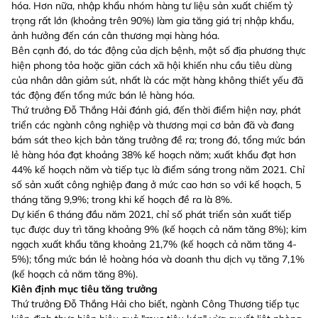
hóa. Hơn nữa, nhập khẩu nhóm hàng tư liệu sản xuất chiếm tỷ
trọng rất lớn (khoảng trên 90%) làm gia tăng giá trị nhập khẩu,
ảnh hưởng đến cán cân thương mại hàng hóa.
Bên cạnh đó, do tác động của dịch bệnh, một số địa phương thực
hiện phong tỏa hoặc giãn cách xã hội khiến nhu cầu tiêu dùng
của nhân dân giảm sút, nhất là các mặt hàng không thiết yếu đã
tác động đến tổng mức bán lẻ hàng hóa.
Thứ trưởng Đỗ Thắng Hải đánh giá, đến thời điểm hiện nay, phát
triển các ngành công nghiệp và thương mại cơ bản đã và đang
bám sát theo kịch bản tăng trưởng đề ra; trong đó, tổng mức bán
lẻ hàng hóa đạt khoảng 38% kế hoạch năm; xuất khẩu đạt hơn
44% kế hoạch năm và tiếp tục là điểm sáng trong năm 2021. Chỉ
số sản xuất công nghiệp đang ở mức cao hơn so với kế hoạch, 5
tháng tăng 9,9%; trong khi kế hoạch đề ra là 8%.
Dự kiến 6 tháng đầu năm 2021, chỉ số phát triển sản xuất tiếp
tục được duy trì tăng khoảng 9% (kế hoạch cả năm tăng 8%); kim
ngạch xuất khẩu tăng khoảng 21,7% (kế hoạch cả năm tăng 4-
5%); tổng mức bán lẻ hoàng hóa và doanh thu dịch vụ tăng 7,1%
(kế hoạch cả năm tăng 8%).
Kiên định mục tiêu tăng trưởng
Thứ trưởng Đỗ Thắng Hải cho biết, ngành Công Thương tiếp tục