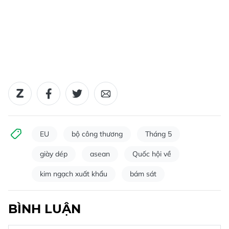
EU
bộ công thương
Tháng 5
giày dép
asean
Quốc hội về
kim ngạch xuất khẩu
bám sát
BÌNH LUẬN