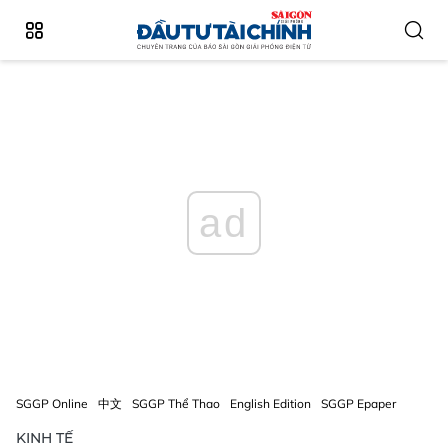
ad
SGGP Online
中文
SGGP Thể Thao
English Edition
SGGP Epaper
KINH TẾ