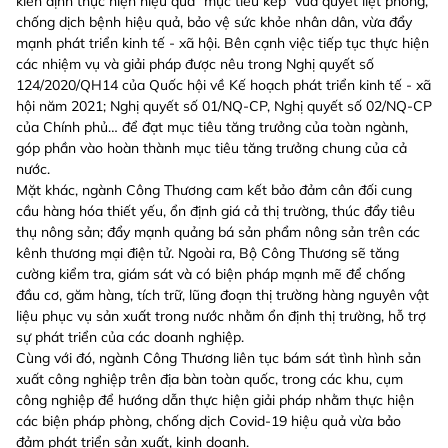
kiên định thực hiện hiệu quả "mục tiêu kép" vừa quyết liệt phòng,
chống dịch bệnh hiệu quả, bảo vệ sức khỏe nhân dân, vừa đẩy
mạnh phát triển kinh tế - xã hội. Bên cạnh việc tiếp tục thực hiện
các nhiệm vụ và giải pháp được nêu trong Nghị quyết số
124/2020/QH14 của Quốc hội về Kế hoạch phát triển kinh tế - xã
hội năm 2021; Nghị quyết số 01/NQ-CP, Nghị quyết số 02/NQ-CP
của Chính phủ… để đạt mục tiêu tăng trưởng của toàn ngành,
góp phần vào hoàn thành mục tiêu tăng trưởng chung của cả
nước.
Mặt khác, ngành Công Thương cam kết bảo đảm cân đối cung
cầu hàng hóa thiết yếu, ổn định giá cả thị trường, thúc đẩy tiêu
thụ nông sản; đẩy mạnh quảng bá sản phẩm nông sản trên các
kênh thương mại điện tử. Ngoài ra, Bộ Công Thương sẽ tăng
cường kiểm tra, giám sát và có biện pháp mạnh mẽ để chống
đầu cơ, găm hàng, tích trữ, lũng đoạn thị trường hàng nguyên vật
liệu phục vụ sản xuất trong nước nhằm ổn định thị trường, hỗ trợ
sự phát triển của các doanh nghiệp.
Cùng với đó, ngành Công Thương liên tục bám sát tình hình sản
xuất công nghiệp trên địa bàn toàn quốc, trong các khu, cụm
công nghiệp để hướng dẫn thực hiện giải pháp nhằm thực hiện
các biện pháp phòng, chống dịch Covid-19 hiệu quả vừa bảo
đảm phát triển sản xuất, kinh doanh.