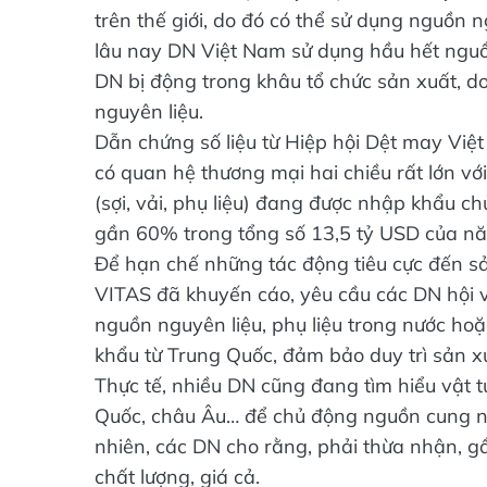
trên thế giới, do đó có thể sử dụng nguồn 
lâu nay DN Việt Nam sử dụng hầu hết nguồn
DN bị động trong khâu tổ chức sản xuất, do
nguyên liệu.
Dẫn chứng số liệu từ Hiệp hội Dệt may Vi
có quan hệ thương mại hai chiều rất lớn v
(sợi, vải, phụ liệu) đang được nhập khẩu c
gần 60% trong tổng số 13,5 tỷ USD của nă
Để hạn chế những tác động tiêu cực đến sả
VITAS đã khuyến cáo, yêu cầu các DN hội vi
nguồn nguyên liệu, phụ liệu trong nước ho
khẩu từ Trung Quốc, đảm bảo duy trì sản x
Thực tế, nhiều DN cũng đang tìm hiểu vật t
Quốc, châu Âu… để chủ động nguồn cung nhằ
nhiên, các DN cho rằng, phải thừa nhận, g
chất lượng, giá cả.