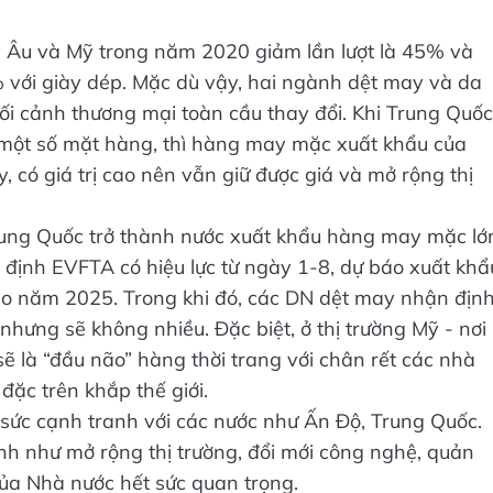
u Âu và Mỹ trong năm 2020 giảm lần lượt là 45% và
ới giày dép. Mặc dù vậy, hai ngành dệt may và da
bối cảnh thương mại toàn cầu thay đổi. Khi Trung Quốc
i một số mặt hàng, thì hàng may mặc xuất khẩu của
 có giá trị cao nên vẫn giữ được giá và mở rộng thị
rung Quốc trở thành nước xuất khẩu hàng may mặc lớ
p định EVFTA có hiệu lực từ ngày 1-8, dự báo xuất khẩ
o năm 2025. Trong khi đó, các DN dệt may nhận định
 nhưng sẽ không nhiều. Đặc biệt, ở thị trường Mỹ - nơi
ẽ là “đầu não” hàng thời trang với chân rết các nhà
ặc trên khắp thế giới.
sức cạnh tranh với các nước như Ấn Độ, Trung Quốc.
nh như mở rộng thị trường, đổi mới công nghệ, quản
h của Nhà nước hết sức quan trọng.