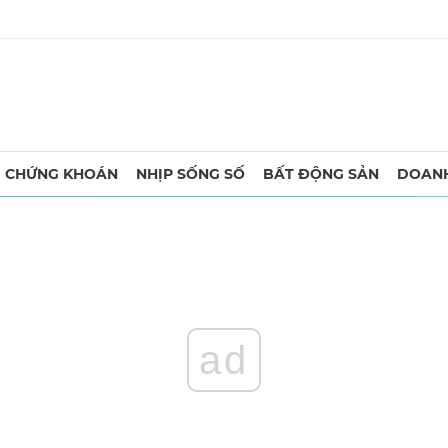
CHỨNG KHOÁN
NHỊP SỐNG SỐ
BẤT ĐỘNG SẢN
DOANH
ad