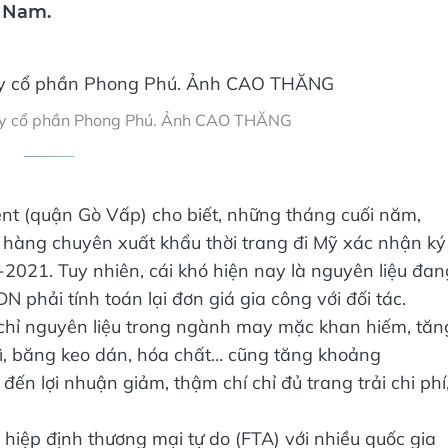
t Nam.
g ty cổ phần Phong Phú. Ảnh CAO THĂNG
nt (quận Gò Vấp) cho biết, những tháng cuối năm,
hàng chuyên xuất khẩu thời trang đi Mỹ xác nhận ký
-2021. Tuy nhiên, cái khó hiện nay là nguyên liệu đan
phải tính toán lại đơn giá gia công với đối tác.
chỉ nguyên liệu trong ngành may mặc khan hiếm, tăn
bì, băng keo dán, hóa chất… cũng tăng khoảng
ến lợi nhuận giảm, thậm chí chỉ đủ trang trải chi phí
 hiệp định thương mại tự do (FTA) với nhiều quốc gia