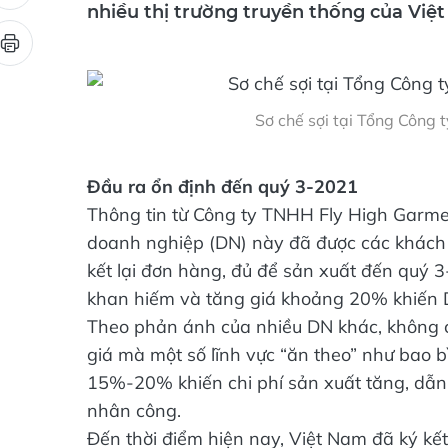
nhiều thị trường truyền thống của Việ
Sơ chế sợi tại Tổng Côn
Đầu ra ổn định đến quý 3-2021
Thông tin từ Công ty TNHH Fly High Garme
doanh nghiệp (DN) này đã được các khách 
kết lại đơn hàng, đủ để sản xuất đến quý 3
khan hiếm và tăng giá khoảng 20% khiến DN 
Theo phản ánh của nhiều DN khác, không 
giá mà một số lĩnh vực “ăn theo” như bao 
15%-20% khiến chi phí sản xuất tăng, dẫn đ
nhân công.
Đến thời điểm hiện nay, Việt Nam đã ký kết