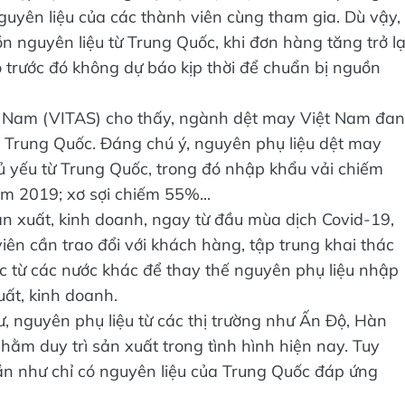
nguyên liệu của các thành viên cùng tham gia. Dù vậy,
 nguyên liệu từ Trung Quốc, khi đơn hàng tăng trở lạ
 trước đó không dự báo kịp thời để chuẩn bị nguồn
ệt Nam (VITAS) cho thấy, ngành dệt may Việt Nam đa
ới Trung Quốc. Đáng chú ý, nguyên phụ liệu dệt may
hủ yếu từ Trung Quốc, trong đó nhập khẩu vải chiếm
m 2019; xơ sợi chiếm 55%...
n xuất, kinh doanh, ngay từ đầu mùa dịch Covid-19,
ên cần trao đổi với khách hàng, tập trung khai thác
ặc từ các nước khác để thay thế nguyên phụ liệu nhập
uất, kinh doanh.
ư, nguyên phụ liệu từ các thị trường như Ấn Độ, Hàn
m duy trì sản xuất trong tình hình hiện nay. Tuy
ần như chỉ có nguyên liệu của Trung Quốc đáp ứng