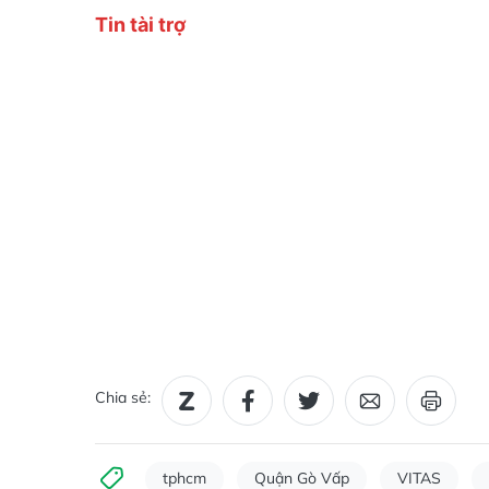
Chia sẻ:
tphcm
Quận Gò Vấp
VITAS