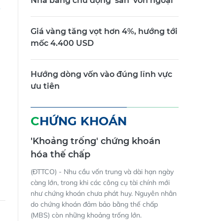
Nhà băng chủ động 'săn' vốn ngoại
Giá vàng tăng vọt hơn 4%, hướng tới
mốc 4.400 USD
Hướng dòng vốn vào đúng lĩnh vực
ưu tiên
CHỨNG KHOÁN
'Khoảng trống' chứng khoán
hóa thế chấp
(ĐTTCO) - Nhu cầu vốn trung và dài hạn ngày
càng lớn, trong khi các công cụ tài chính mới
như chứng khoán chưa phát huy. Nguyên nhân
do chứng khoán đảm bảo bằng thế chấp
(MBS) còn những khoảng trống lớn.