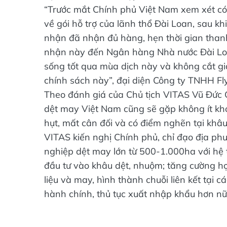
“Trước mắt Chính phủ Việt Nam xem xét có n
về gói hỗ trợ của lãnh thổ Đài Loan, sau 
nhận đã nhận đủ hàng, hẹn thời gian thanh 
nhận này đến Ngân hàng Nhà nước Đài Loan
sống tốt qua mùa dịch này và không cắt g
chính sách này”, đại diện Công ty TNHH Fl
Theo đánh giá của Chủ tịch VITAS Vũ Đức G
dệt may Việt Nam cũng sẽ gặp không ít khó 
hụt, mất cân đối và có điểm nghẽn tại khâ
VITAS kiến nghị Chính phủ, chỉ đạo địa p
nghiệp dệt may lớn từ 500-1.000ha với hệ 
đầu tư vào khâu dệt, nhuộm; tăng cường hợ
liệu và may, hình thành chuỗi liên kết tại 
hành chính, thủ tục xuất nhập khẩu hơn nữ