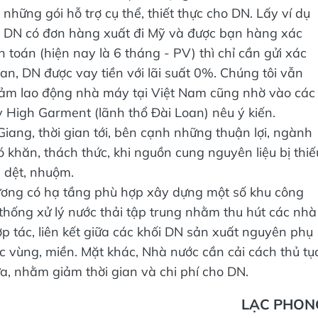
hững gói hỗ trợ cụ thể, thiết thực cho DN. Lấy ví dụ
khi DN có đơn hàng xuất đi Mỹ và được bạn hàng xác
toán (hiện nay là 6 tháng - PV) thì chỉ cần gửi xác
, DN được vay tiền với lãi suất 0%. Chúng tôi vẫn
iảm lao động nhà máy tại Việt Nam cũng nhờ vào các
y High Garment (lãnh thổ Đài Loan) nêu ý kiến.
iang, thời gian tới, bên cạnh những thuận lợi, ngành
khăn, thách thức, khi nguồn cung nguyên liệu bị thiế
u dệt, nhuộm.
hương có hạ tầng phù hợp xây dựng một số khu công
thống xử lý nước thải tập trung nhằm thu hút các nhà
p tác, liên kết giữa các khối DN sản xuất nguyên phụ
các vùng, miền. Mặt khác, Nhà nước cần cải cách thủ tụ
a, nhằm giảm thời gian và chi phí cho DN.
LẠC PHON