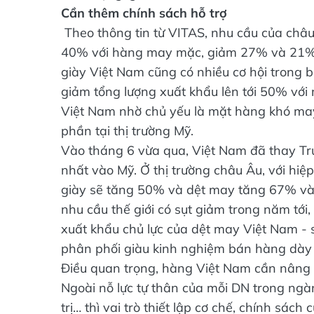
Cần thêm chính sách hỗ trợ
Theo thông tin từ VITAS, nhu cầu của châ
40% với hàng may mặc, giảm 27% và 21% v
giày Việt Nam cũng có nhiều cơ hội trong 
giảm tổng lượng xuất khẩu lên tới 50% vớ
Việt Nam nhờ chủ yếu là mặt hàng khó may,
phần tại thị trường Mỹ.
Vào tháng 6 vừa qua, Việt Nam đã thay T
nhất vào Mỹ. Ở thị trường châu Âu, với hiệ
giày sẽ tăng 50% và dệt may tăng 67% và
nhu cầu thế giới có sụt giảm trong năm tới,
xuất khẩu chủ lực của dệt may Việt Nam - s
phân phối giàu kinh nghiệm bán hàng dày đ
Điều quan trọng, hàng Việt Nam cần nâng 
Ngoài nỗ lực tự thân của mỗi DN trong ngà
trị… thì vai trò thiết lập cơ chế, chính sác