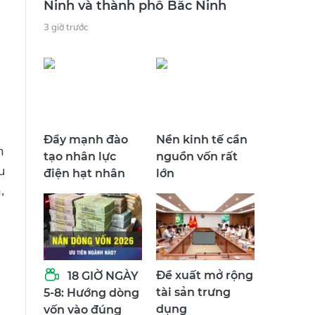
Ninh và thành phố Bắc Ninh
3 giờ trước
Đẩy mạnh đào
Nền kinh tế cần
n
tạo nhân lực
nguồn vốn rất
u
điện hạt nhân
lớn
,
Đề xuất mở rộng
18 GIỜ NGÀY
tài sản trưng
5-8: Hướng dòng
dụng
vốn vào đúng