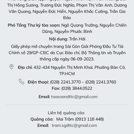
Thị Hồng Sương, Trương Đức Nghĩa, Phạm Thị Vân Anh, Dương
Văn Quang, Nguyễn Đức Hiển, Nguyễn Khắc Cường, Trần Gia
Bảo
Phó Tổng Thư ký tòa soạn:
Ngô Quang Trưởng, Nguyễn Chiến
Dũng, Nguyễn Phước Bình
Nội dung:
Trần Hải
Giấy phép mở chuyên trang Sài Gòn Giải Phóng Đầu Tư Tài
Chính số 29/GP-CBC do Cục Báo chí, Bộ Thông tin và Truyền
thông cấp ngày 06-09-2023.
Địa chỉ:
432-434 Nguyễn Thị Minh Khai, Phường Bàn Cờ,
TP.HCM
Điện thoại:
(028) 2241.3770 – (028) 2241.3760
Fax:
(028) 3844.0522
Email:
toasoandttc@gmail.com
Liên hệ quảng cáo
Quảng cáo:
Mai Trâm (0913 118 448)
Email:
tram.sgdttc@gmail.com