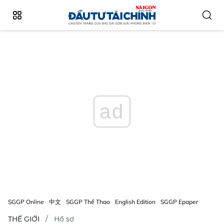
ad
SGGP Online
中文
SGGP Thể Thao
English Edition
SGGP Epaper
THẾ GIỚI
Hồ sơ