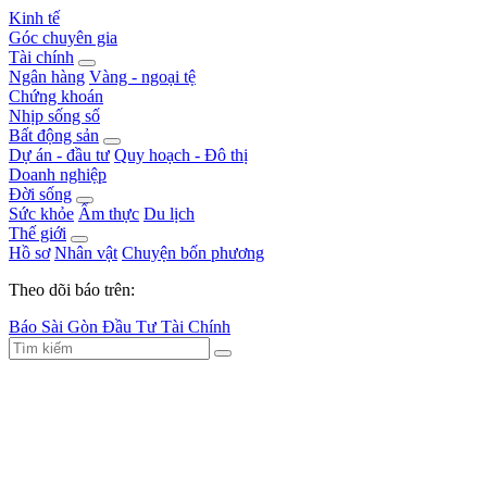
Kinh tế
Góc chuyên gia
Tài chính
Ngân hàng
Vàng - ngoại tệ
Chứng khoán
Nhịp sống số
Bất động sản
Dự án - đầu tư
Quy hoạch - Đô thị
Doanh nghiệp
Đời sống
Sức khỏe
Ẩm thực
Du lịch
Thế giới
Hồ sơ
Nhân vật
Chuyện bốn phương
Theo dõi báo trên:
Báo Sài Gòn Đầu Tư Tài Chính