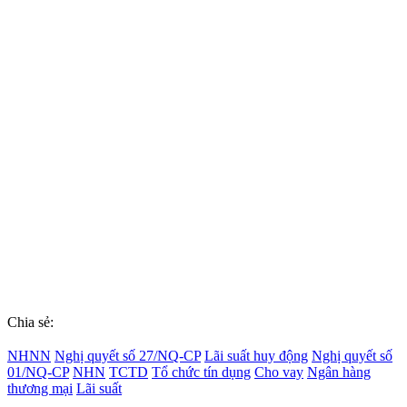
Chia sẻ:
NHNN
Nghị quyết số 27/NQ-CP
Lãi suất huy động
Nghị quyết số
01/NQ-CP
NHN
TCTD
Tổ chức tín dụng
Cho vay
Ngân hàng
thương mại
Lãi suất