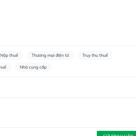
Nộp thuế
Thương mại điện tử
Truy thu thuế
huế
Nhà cung cấp