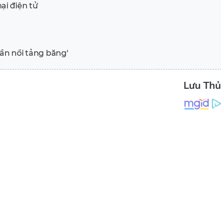
ại điện tử
ần nổi tảng băng'
Lưu Th