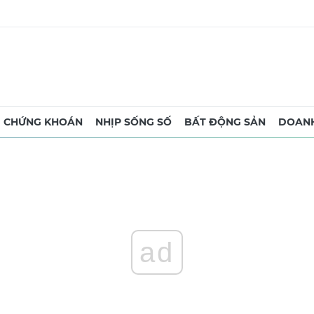
CHỨNG KHOÁN
NHỊP SỐNG SỐ
BẤT ĐỘNG SẢN
DOANH
ad