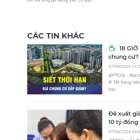
Xin vui lòng gõ tiếng Việt có dấu
CÁC TIN KHÁC
18 GIỜ 
chung cư?
07/08/2026 11:
(ĐTTCO) - Bản t
lễ Tết trong n
học.
Đề xuất gi
10 tỷ đồng
07/08/2026 09: