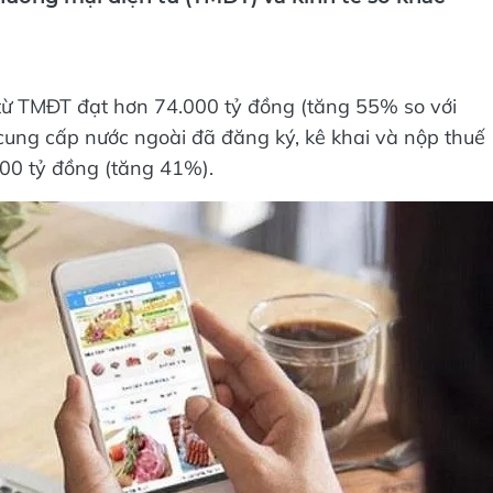
ương mại điện tử (TMĐT) và kinh tế số khác
 từ TMĐT đạt hơn 74.000 tỷ đồng (tăng 55% so với
cung cấp nước ngoài đã đăng ký, kê khai và nộp thuế
.700 tỷ đồng (tăng 41%).