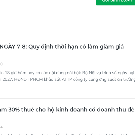
GỬI BÌNH LUẬN
NGÀY 7-8: Quy định thời hạn có làm giảm giá
00
in 18 giờ hôm nay có các nội dung nổi bật: Bộ Nội vụ trình số ngày ngh
ăm 2027; HĐND TPHCM khảo sát ATTP công ty cung ứng suất ăn trườn
ảm 30% thuế cho hộ kinh doanh có doanh thu đ
54