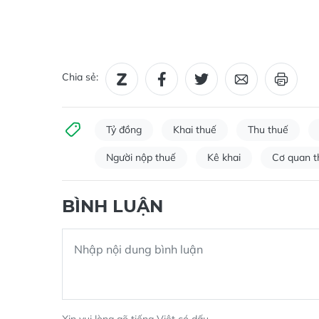
Chia sẻ:
Tỷ đồng
Khai thuế
Thu thuế
Người nộp thuế
Kê khai
Cơ quan t
BÌNH LUẬN