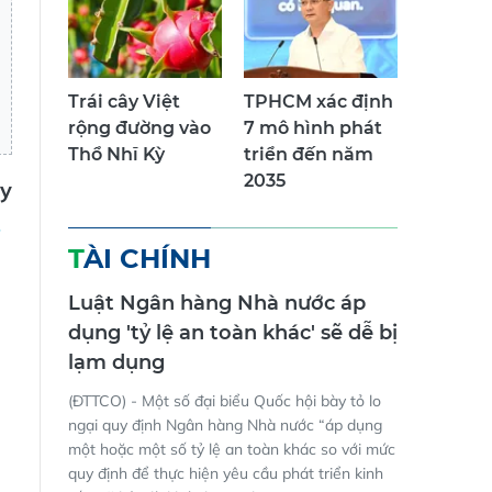
Trái cây Việt
TPHCM xác định
rộng đường vào
7 mô hình phát
Thổ Nhĩ Kỳ
triển đến năm
2035
ủy
TÀI CHÍNH
Luật Ngân hàng Nhà nước áp
dụng 'tỷ lệ an toàn khác' sẽ dễ bị
lạm dụng
(ĐTTCO) - Một số đại biểu Quốc hội bày tỏ lo
ngại quy định Ngân hàng Nhà nước “áp dụng
một hoặc một số tỷ lệ an toàn khác so với mức
quy định để thực hiện yêu cầu phát triển kinh