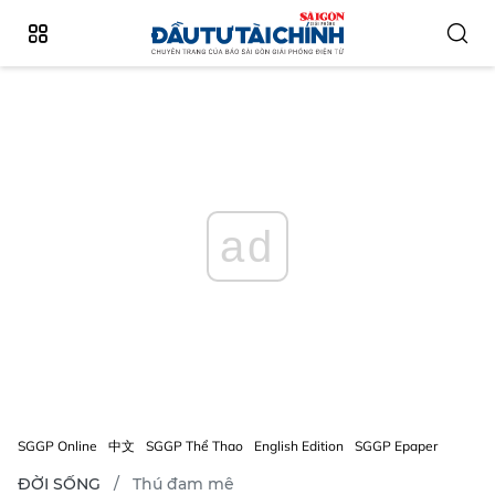
ad
SGGP Online
中文
SGGP Thể Thao
English Edition
SGGP Epaper
ĐỜI SỐNG
Thú đam mê