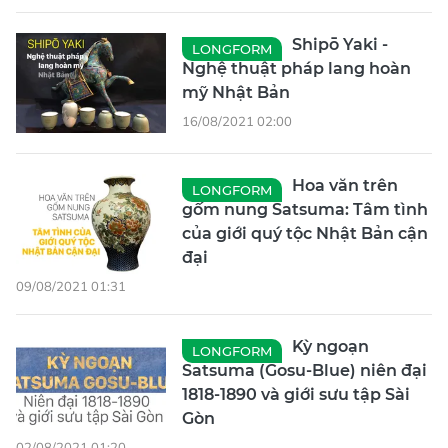
Shipō Yaki -
LONGFORM
Nghệ thuật pháp lang hoàn
mỹ Nhật Bản
16/08/2021 02:00
Hoa văn trên
LONGFORM
gốm nung Satsuma: Tâm tình
của giới quý tộc Nhật Bản cận
đại
09/08/2021 01:31
Kỳ ngoạn
LONGFORM
Satsuma (Gosu-Blue) niên đại
1818-1890 và giới sưu tập Sài
Gòn
02/08/2021 01:20