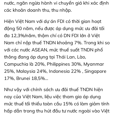
nước, ngăn ngừa hành vi chuyển giá khi xác định
các khoản doanh thu, thu nhập.
Hiện Việt Nam với dự án FDI có thời gian hoạt
động 50 năm, nếu được áp dụng mức ưu đãi tối
đa 12,3%/năm, thậm chí có DN FDI lớn ở Việt
Nam chỉ nộp thuế TNDN khoảng 7%. Trong khi so
với các nước ASEAN, mức thuế suất TNDN phổ
thông đang áp dụng tại Thái Lan, Lào,
Campuchia là 20%, Philippines 30%, Myanmar
25%, Malaysia 24%, Indonesia 22% , Singapore
17%, Brunei 18,5%…
Như vậy với chính sách ưu đãi thuế TNDN hiện
nay của Việt Nam, liệu việc tham gia áp dụng
mức thuế tối thiểu toàn cầu 15% có làm giảm tính
hấp dẫn trong thu hút đầu tư nước ngoài vào Việt