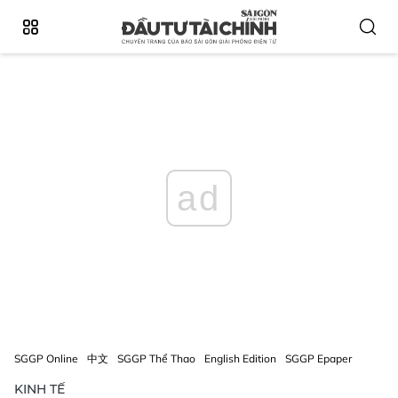
ad
SGGP Online
中文
SGGP Thể Thao
English Edition
SGGP Epaper
KINH TẾ