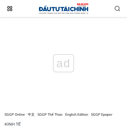
ad
SGGP Online
中文
SGGP Thể Thao
English Edition
SGGP Epaper
KINH TẾ